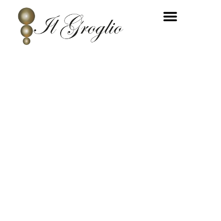
Location per
matrimoni ed
eventi a
Vicoforte,
Cuneo
Un matrimonio da fiaba