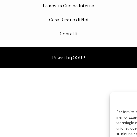
La nostra Cucina Interna
Cosa Dicono di Noi
Contatti
Power by 00UP
Per fornire 
memorizzare 
tecnologie c
unici su que
su alcune ca